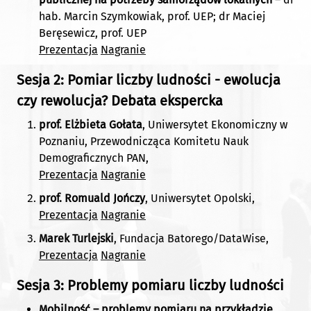
hab. Marcin Szymkowiak, prof. UEP; dr Maciej
Beręsewicz, prof. UEP
Prezentacja
Nagranie
Sesja 2: Pomiar liczby ludności - ewolucja
czy rewolucja? Debata ekspercka
prof. Elżbieta Gołata
, Uniwersytet Ekonomiczny w
Poznaniu, Przewodnicząca Komitetu Nauk
Demograficznych PAN,
Prezentacja
Nagranie
prof. Romuald Jończy
, Uniwersytet Opolski,
Prezentacja
Nagranie
Marek Turlejski
, Fundacja Batorego/DataWise,
Prezentacja
Nagranie
Sesja 3: Problemy pomiaru liczby ludności
Mobilność – problemy pomiaru na przykładzie