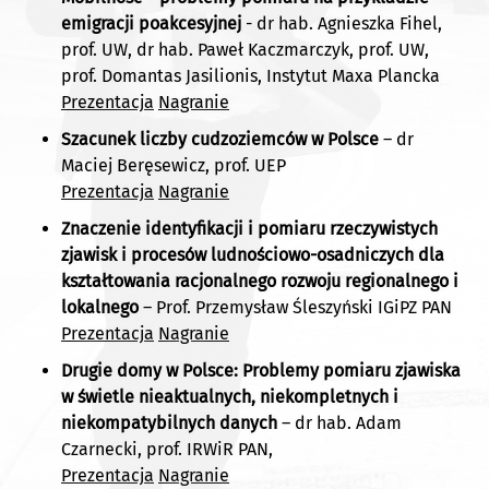
emigracji poakcesyjnej
- dr hab. Agnieszka Fihel,
prof. UW, dr hab. Paweł Kaczmarczyk, prof. UW,
prof. Domantas Jasilionis, Instytut Maxa Plancka
Prezentacja
Nagranie
Szacunek liczby cudzoziemców w Polsce
– dr
Maciej Beręsewicz, prof. UEP
Prezentacja
Nagranie
Znaczenie identyfikacji i pomiaru rzeczywistych
zjawisk i procesów ludnościowo-osadniczych dla
kształtowania racjonalnego rozwoju regionalnego i
lokalnego
– Prof. Przemysław Śleszyński IGiPZ PAN
Prezentacja
Nagranie
Drugie domy w Polsce: Problemy pomiaru zjawiska
w świetle nieaktualnych, niekompletnych i
niekompatybilnych danych
– dr hab. Adam
Czarnecki, prof. IRWiR PAN,
Prezentacja
Nagranie