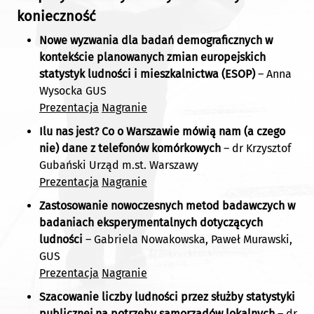
konieczność
Nowe wyzwania dla badań demograficznych w
kontekście planowanych zmian europejskich
statystyk ludności i mieszkalnictwa (ESOP)
– Anna
Wysocka GUS
Prezentacja
Nagranie
Ilu nas jest? Co o Warszawie mówią nam (a czego
nie) dane z telefonów komórkowych
– dr Krzysztof
Gubański Urząd m.st. Warszawy
Prezentacja
Nagranie
Zastosowanie nowoczesnych metod badawczych w
badaniach eksperymentalnych dotyczących
ludności
– Gabriela Nowakowska, Paweł Murawski,
GUS
Prezentacja
Nagranie
Szacowanie liczby ludności przez służby statystyki
publicznej na potrzeby samorządów lokalnych
– dr